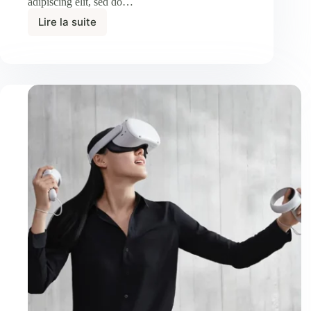
adipiscing elit, sed do…
Lire la suite
Consequat
Mauris
Nunc
Congue
Suscipit