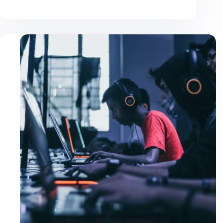
Viverra
Justo
Ultrices
Sapieneget